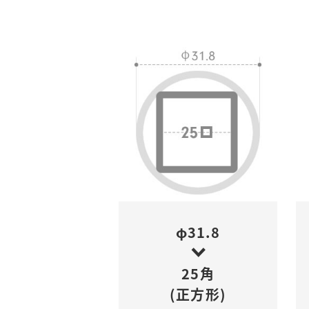
φ31.8
25角
(正方形)